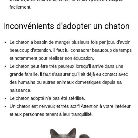
facilement.
Inconvénients d’adopter un chaton
Le chaton a besoin de manger plusieurs fois par jour, d’avoir
beaucoup d’attention, il faut lui consacrer beaucoup de temps
et notamment pour réaliser son éducation.
Le chaton peut être très peureux lorsqu’il arrive dans une
grande famille, il faut s’assurer qu’il ait déjà eu contact avec
des humains ou autres animaux domestiques depuis sa
naissance.
Le chaton adopté n’a pas été stérilisé.
Un chaton est nerveux et très actif! Attention à votre intérieur
et aux personnes tenant à leur tranquillité.