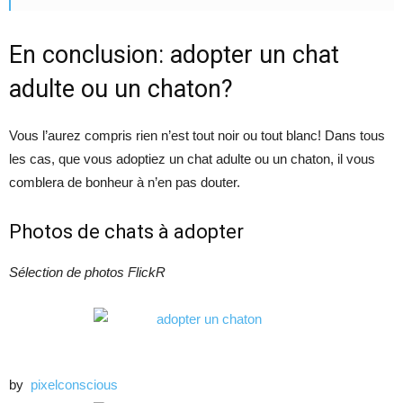
En conclusion: adopter un chat
adulte ou un chaton?
Vous l’aurez compris rien n’est tout noir ou tout blanc! Dans tous
les cas, que vous adoptiez un chat adulte ou un chaton, il vous
comblera de bonheur à n’en pas douter.
Photos de chats à adopter
Sélection de photos FlickR
by
pixelconscious