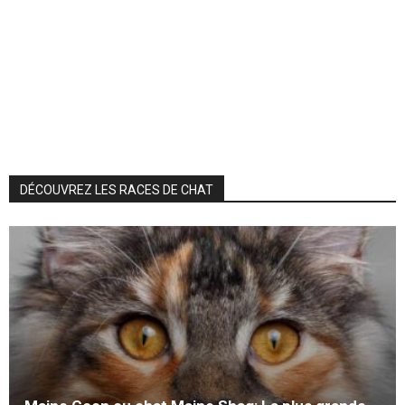
DÉCOUVREZ LES RACES DE CHAT