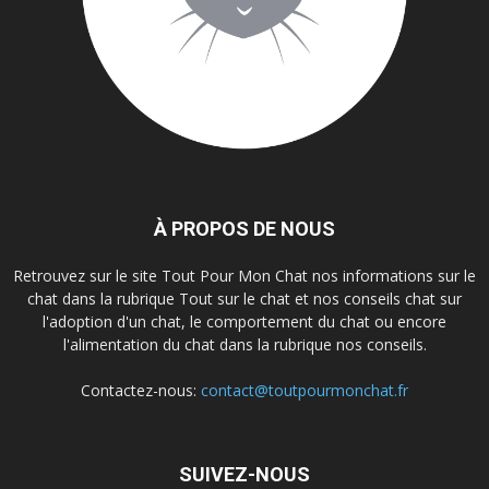
À PROPOS DE NOUS
Retrouvez sur le site Tout Pour Mon Chat nos informations sur le
chat dans la rubrique Tout sur le chat et nos conseils chat sur
l'adoption d'un chat, le comportement du chat ou encore
l'alimentation du chat dans la rubrique nos conseils.
Contactez-nous:
contact@toutpourmonchat.fr
SUIVEZ-NOUS