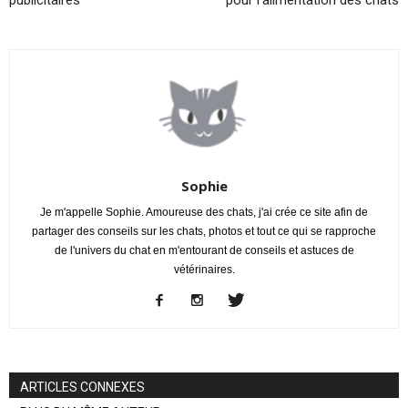
publicitaires
pour l’alimentation des chats
Sophie
Je m'appelle Sophie. Amoureuse des chats, j'ai crée ce site afin de
partager des conseils sur les chats, photos et tout ce qui se rapproche
de l'univers du chat en m'entourant de conseils et astuces de
vétérinaires.
ARTICLES CONNEXES