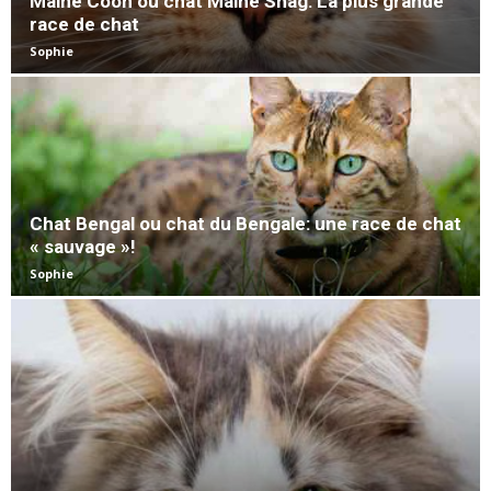
Maine Coon ou chat Maine Shag: La plus grande
race de chat
Sophie
Chat Bengal ou chat du Bengale: une race de chat
« sauvage »!
Sophie