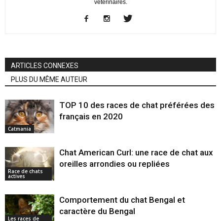
vétérinaires.
ARTICLES CONNEXES
PLUS DU MÊME AUTEUR
TOP 10 des races de chat préférées des
français en 2020
Catmania
Chat American Curl: une race de chat aux
oreilles arrondies ou repliées
Race de chats
actives
Comportement du chat Bengal et
caractère du Bengal
Les races de