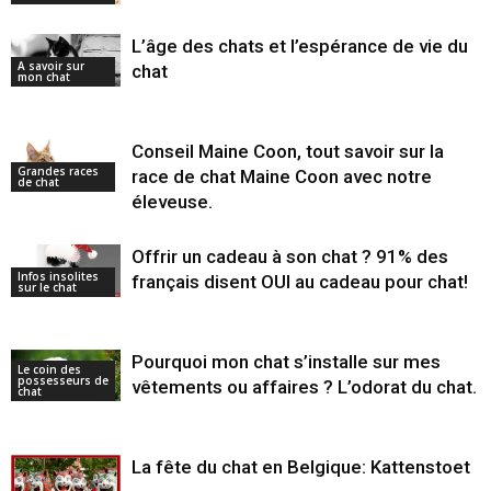
L’âge des chats et l’espérance de vie du
A savoir sur
chat
mon chat
Conseil Maine Coon, tout savoir sur la
Grandes races
race de chat Maine Coon avec notre
de chat
éleveuse.
Offrir un cadeau à son chat ? 91% des
Infos insolites
français disent OUI au cadeau pour chat!
sur le chat
Pourquoi mon chat s’installe sur mes
Le coin des
possesseurs de
vêtements ou affaires ? L’odorat du chat.
chat
La fête du chat en Belgique: Kattenstoet