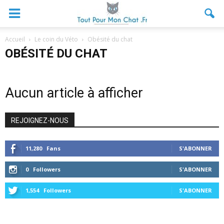
Accueil
Le coin du Véto
Obésité du chat
OBÉSITÉ DU CHAT
Aucun article à afficher
REJOIGNEZ-NOUS
11,280
Fans
S'ABONNER
0
Followers
S'ABONNER
1,554
Followers
S'ABONNER