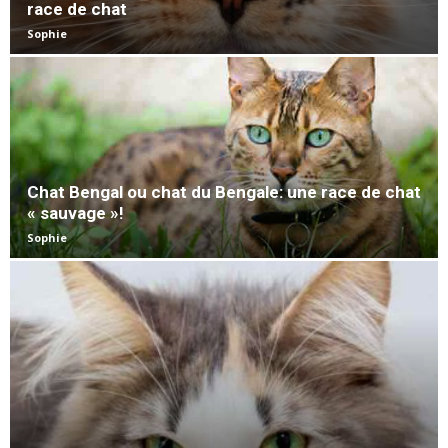
race de chat
Sophie
Chat Bengal ou chat du Bengale: une race de chat
« sauvage »!
Sophie