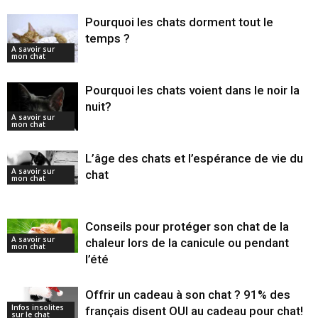
Pourquoi les chats dorment tout le
temps ?
A savoir sur
mon chat
Pourquoi les chats voient dans le noir la
nuit?
A savoir sur
mon chat
L’âge des chats et l’espérance de vie du
A savoir sur
chat
mon chat
Conseils pour protéger son chat de la
A savoir sur
chaleur lors de la canicule ou pendant
mon chat
l’été
Offrir un cadeau à son chat ? 91% des
Infos insolites
français disent OUI au cadeau pour chat!
sur le chat