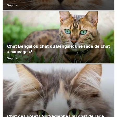
Sophie
Chat Bengal ou chat du Bengale: une race de chat
« sauvage »!
Sophie
Chat des Forêts Norvégiennes ou chat de race