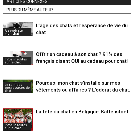
ARTICLES CONNEXES
PLUS DU MÊME AUTEUR
L’âge des chats et l’espérance de vie du
A savoir sur
chat
mon chat
Offrir un cadeau à son chat ? 91% des
Infos insolites
français disent OUI au cadeau pour chat!
sur le chat
Pourquoi mon chat s’installe sur mes
Le coin des
possesseurs de
vêtements ou affaires ? L’odorat du chat.
chat
La fête du chat en Belgique: Kattenstoet
Infos insolites
sur le chat