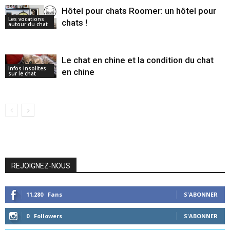
Hôtel pour chats Roomer: un hôtel pour
Les vocations
chats !
autour du chat
Le chat en chine et la condition du chat
Infos insolites
en chine
sur le chat
REJOIGNEZ-NOUS
11,280
Fans
S'ABONNER
0
Followers
S'ABONNER