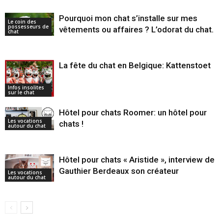
Pourquoi mon chat s’installe sur mes
Le coin des
possesseurs de
vêtements ou affaires ? L’odorat du chat.
chat
La fête du chat en Belgique: Kattenstoet
Infos insolites
sur le chat
Hôtel pour chats Roomer: un hôtel pour
Les vocations
chats !
autour du chat
Hôtel pour chats « Aristide », interview de
Gauthier Berdeaux son créateur
Les vocations
autour du chat