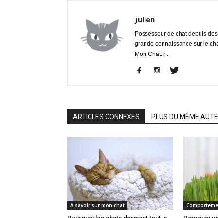
Julien
Possesseur de chat depuis des a
grande connaissance sur le chat
Mon Chat.fr .
ARTICLES CONNEXES
PLUS DU MÊME AUT
A savoir sur mon chat
Comportemen
Pourquoi les chats dorment tout le
Pourquoi un