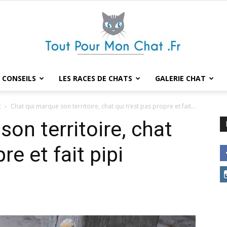
 CONSEILS
LES RACES DE CHATS
GALERIE CHAT
Tout
t
Chat qui marque son territoire, chat qui n’est pas propre et fait...
on territoire, chat
re et fait pipi
pour
mon