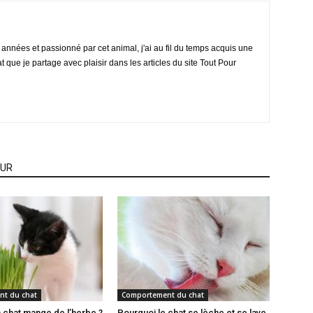
nnées et passionné par cet animal, j'ai au fil du temps acquis une
 que je partage avec plaisir dans les articles du site Tout Pour
EUR
t du chat
Comportement du chat
 chat mange de l’herbe ?
Pourquoi le chat se lèche et se lave