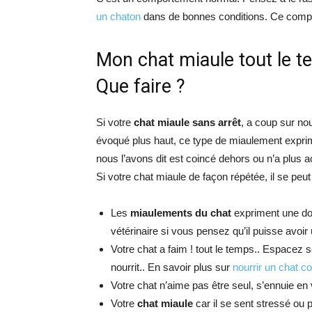
un chaton
dans de bonnes conditions. Ce compo
Mon chat miaule tout le t
Que faire ?
Si votre
chat miaule sans arrêt
, a coup sur no
évoqué plus haut, ce type de miaulement exprim
nous l’avons dit est coincé dehors ou n’a plus ac
Si votre chat miaule de façon répétée, il se peu
Les
miaulements du chat
expriment une dou
vétérinaire si vous pensez qu’il puisse avoir
Votre chat a faim ! tout le temps.. Espacez 
nourrit.. En savoir plus sur
nourrir un chat c
Votre chat n’aime pas être seul, s’ennuie en
Votre
chat miaule
car il se sent stressé ou 