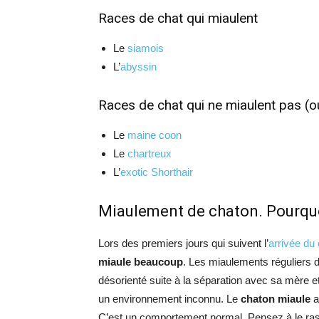
Races de chat qui miaulent
Le
siamois
L’
abyssin
Races de chat qui ne miaulent pas (o
Le
maine coon
Le
chartreux
L’
exotic Shorthair
Miaulement de chaton. Pourquo
Lors des premiers jours qui suivent l’
arrivée du
miaule beaucoup
. Les miaulements réguliers 
désorienté suite à la séparation avec sa mère et
un environnement inconnu. Le
chaton miaule
a
C’est un comportement normal. Pensez à le ras