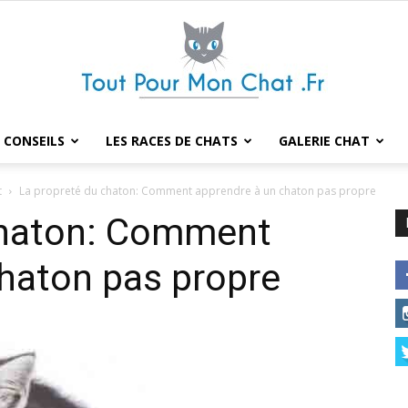
 CONSEILS
LES RACES DE CHATS
GALERIE CHAT
Tout
t
La propreté du chaton: Comment apprendre à un chaton pas propre
chaton: Comment
haton pas propre
pour
mon