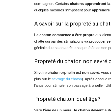
compagnon. Certains
chatons apprendront la
quelques mesures s’imposent pour
apprendre 
A savoir sur la propreté au cha
Le chaton commence a être propre
aux alento
chatte qui par des stimulations va provoquer ses
génitale du chaton après chaque tétée de son pe
Propreté du chaton non sevré o
Si votre
chaton orphelin est non sevré
, vous 
plus sur le
sevrage du chaton
). Après chaque r
l’anus pour stimuler son passage à la selle. Ut
Propreté chaton :quel âge?
Vers l’âge de un mois, le chaton devient a