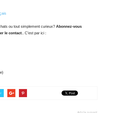
çais
hats ou tout simplement curieux?
Abonnez-vous
r le contact
.. C’est par ici :
e)
er
Article suivant