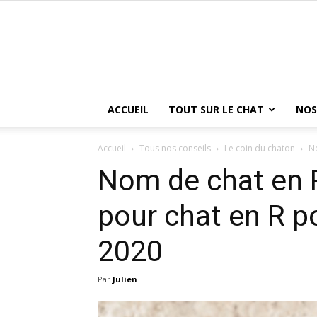
ACCUEIL
TOUT SUR LE CHAT
NOS
Accueil
Tous nos conseils
Le coin du chaton
No
Nom de chat en 
pour chat en R p
2020
Par
Julien