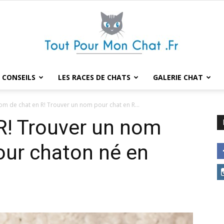
 CONSEILS
LES RACES DE CHATS
GALERIE CHAT
Tout
m de chat en R! Trouver un nom pour chat en R...
R! Trouver un nom
our chaton né en
pour
mon