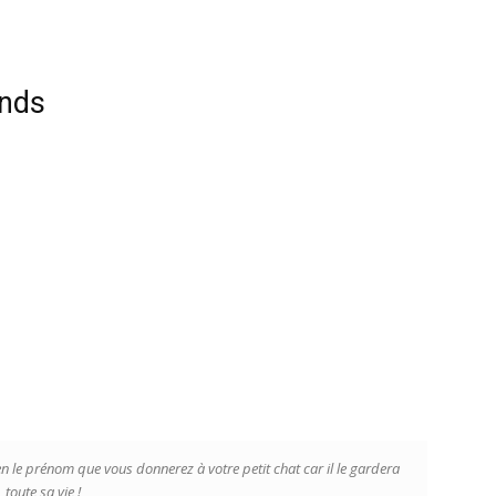
nds
en le prénom que vous donnerez à votre petit chat car il le gardera
toute sa vie !