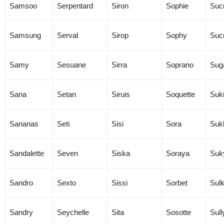
Samsoo
Serpentard
Siron
Sophie
Suc
Samsung
Serval
Sirop
Sophy
Sucr
Samy
Sesuane
Sirra
Soprano
Sug
Sana
Setan
Siruis
Soquette
Suk
Sananas
Seti
Sisi
Sora
Suk
Sandalette
Seven
Siska
Soraya
Suk
Sandro
Sexto
Sissi
Sorbet
Sul
Sandry
Seychelle
Sita
Sosotte
Sull