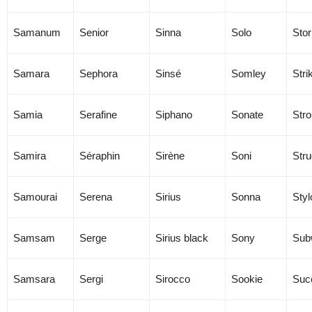
Samanum
Senior
Sinna
Solo
Sto
Samara
Sephora
Sinsé
Somley
Stri
Samia
Serafine
Siphano
Sonate
Str
Samira
Séraphin
Sirène
Soni
Stru
Samourai
Serena
Sirius
Sonna
Styl
Samsam
Serge
Sirius black
Sony
Sub
Samsara
Sergi
Sirocco
Sookie
Suc