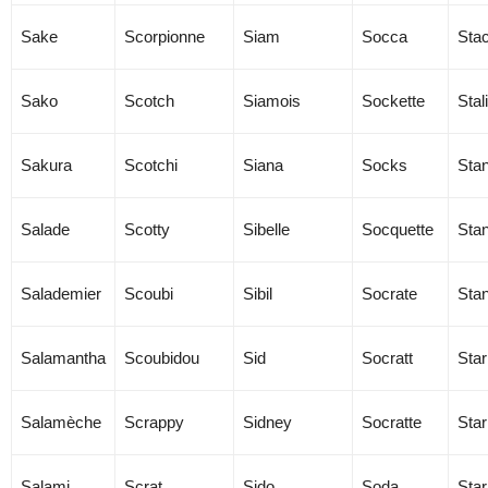
Sake
Scorpionne
Siam
Socca
Sta
Sako
Scotch
Siamois
Sockette
Stal
Sakura
Scotchi
Siana
Socks
Sta
Salade
Scotty
Sibelle
Socquette
Stan
Salademier
Scoubi
Sibil
Socrate
Stan
Salamantha
Scoubidou
Sid
Socratt
Star
Salamèche
Scrappy
Sidney
Socratte
Star
Salami
Scrat
Sido
Soda
Star