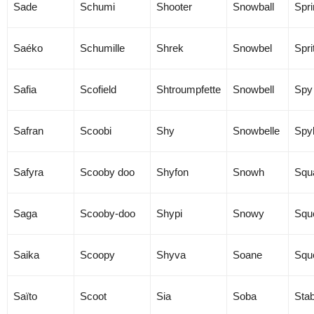
Sade
Schumi
Shooter
Snowball
Spri
Saéko
Schumille
Shrek
Snowbel
Spri
Safia
Scofield
Shtroumpfette
Snowbell
Spy
Safran
Scoobi
Shy
Snowbelle
Spy
Safyra
Scooby doo
Shyfon
Snowh
Squ
Saga
Scooby-doo
Shypi
Snowy
Squ
Saika
Scoopy
Shyva
Soane
Squ
Saïto
Scoot
Sia
Soba
Stab