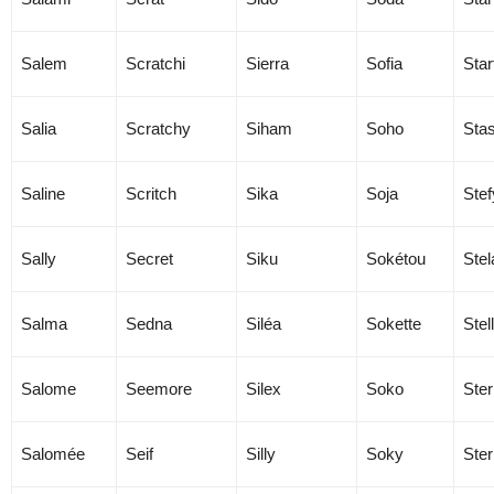
Salem
Scratchi
Sierra
Sofia
Star
Salia
Scratchy
Siham
Soho
Sta
Saline
Scritch
Sika
Soja
Stef
Sally
Secret
Siku
Sokétou
Stel
Salma
Sedna
Siléa
Sokette
Stel
Salome
Seemore
Silex
Soko
Ster
Salomée
Seif
Silly
Soky
Ster