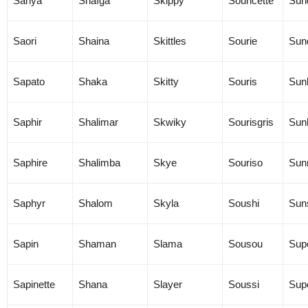
Sanya
Shaïga
Skippy
Souricette
Sun
Saori
Shaina
Skittles
Sourie
Sun
Sapato
Shaka
Skitty
Souris
Sun
Saphir
Shalimar
Skwiky
Sourisgris
Sun
Saphire
Shalimba
Skye
Souriso
Sun
Saphyr
Shalom
Skyla
Soushi
Sun
Sapin
Shaman
Slama
Sousou
Sup
Sapinette
Shana
Slayer
Soussi
Sup