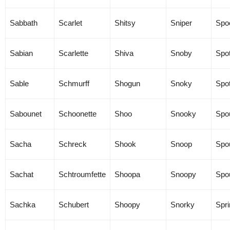
Sabbath
Scarlet
Shitsy
Sniper
Spo
Sabian
Scarlette
Shiva
Snoby
Spo
Sable
Schmurff
Shogun
Snoky
Spot
Sabounet
Schoonette
Shoo
Snooky
Spo
Sacha
Schreck
Shook
Snoop
Spou
Sachat
Schtroumfette
Shoopa
Snoopy
Spo
Sachka
Schubert
Shoopy
Snorky
Spri