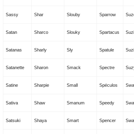
Sassy
Shar
Slouby
Sparrow
Suz
Satan
Sharco
Slouky
Spartacus
Suz
Satanas
Sharly
Sly
Spatule
Suz
Satanette
Sharon
Smack
Spectre
Suz
Satine
Sharpie
Small
Spéculos
Swa
Sativa
Shaw
Smanum
Speedy
Swa
Satsuki
Shaya
Smart
Spencer
Swa