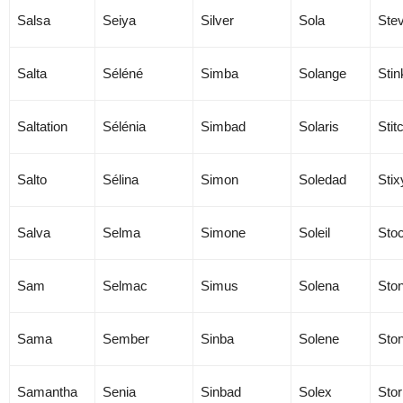
Salsa
Seiya
Silver
Sola
Ste
Salta
Séléné
Simba
Solange
Stin
Saltation
Sélénia
Simbad
Solaris
Stit
Salto
Sélina
Simon
Soledad
Stix
Salva
Selma
Simone
Soleil
Sto
Sam
Selmac
Simus
Solena
Sto
Sama
Sember
Sinba
Solene
Ston
Samantha
Senia
Sinbad
Solex
Sto