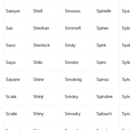
Sawyer
Shell
Smouss
Spinelle
Sya
Sax
Sherkan
Smirnoff
Spiner
Sybe
Saxo
Sherlock
Smity
Spirit
Syd
Saya
Shilo
Smoke
Spiro
Syll
Sayane
Shine
Smoking
Spirou
Sylv
Scala
Shinji
Smoky
Spiruline
Sylv
Scalie
Shiny
Smooky
Splouch
Syn