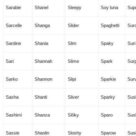
Sarabie
Shanel
Sleepy
Soy luna
Sup
Sarcelle
Shanga
Slider
Spaghetti
Sur
Sardine
Shania
Slim
Spaky
Suri
Sari
Shannah
Slime
Spark
Surp
Sarko
Shannon
Slipi
Sparkie
Surv
Sasha
Shanti
Sliver
Sparky
Sus
Sashimi
Shanza
Slôky
Sparo
Sus
Sassie
Shaolin
Sloshy
Sparow
Sus