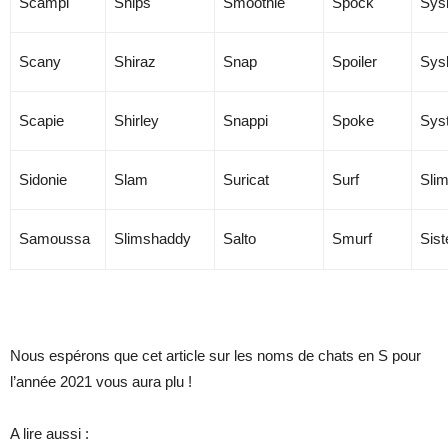
Scampi
Ships
Smoothie
Spock
Sys
Scany
Shiraz
Snap
Spoiler
Sys
Scapie
Shirley
Snappi
Spoke
Syst
Sidonie
Slam
Suricat
Surf
Sli
Samoussa
Slimshaddy
Salto
Smurf
Sist
Nous espérons que cet article sur les noms de chats en S pour
l’année 2021 vous aura plu !
A lire aussi :