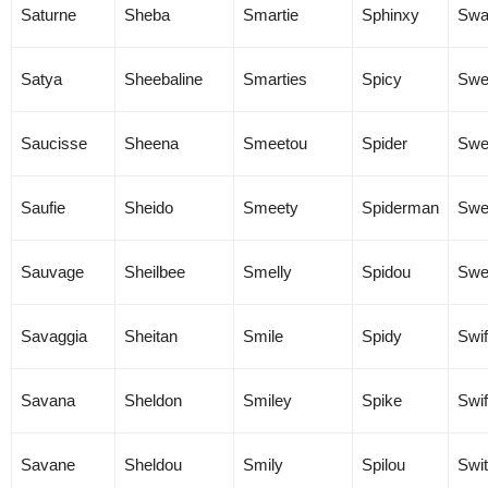
Saturne
Sheba
Smartie
Sphinxy
Swa
Satya
Sheebaline
Smarties
Spicy
Swe
Saucisse
Sheena
Smeetou
Spider
Swe
Saufie
Sheido
Smeety
Spiderman
Swe
Sauvage
Sheilbee
Smelly
Spidou
Swe
Savaggia
Sheitan
Smile
Spidy
Swif
Savana
Sheldon
Smiley
Spike
Swif
Savane
Sheldou
Smily
Spilou
Swi