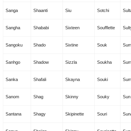
Sanga
Shaanti
Siu
Sotchi
Sult
Sangha
Shababi
Sixteen
Soufflette
Sult
Sangoku
Shado
Sixtine
Souk
Su
Sanhgo
Shadow
Sizzla
Soukha
Su
Sanka
Shafali
Skayna
Souki
Su
Sanom
Shag
Skinny
Souky
Sun
Santana
Shagy
Skipinette
Souri
Sun