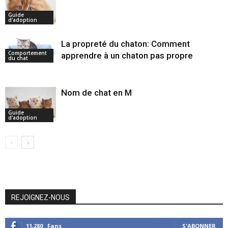
Guide
d'adoption
La propreté du chaton: Comment
Comportement
apprendre à un chaton pas propre
du chat
Nom de chat en M
Guide
d'adoption
REJOIGNEZ-NOUS
11,280
Fans
S'ABONNER