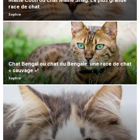
Maine Coon ou chat Maine Shag: La plus grande
race de chat
Sophie
Chat Bengal ou chat du Bengale: une race de chat
« sauvage »!
Sophie