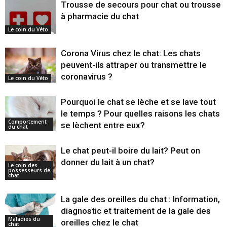
Trousse de secours pour chat ou trousse
à pharmacie du chat
Le coin du Véto
Corona Virus chez le chat: Les chats
peuvent-ils attraper ou transmettre le
coronavirus ?
Le coin du Véto
Pourquoi le chat se lèche et se lave tout
le temps ? Pour quelles raisons les chats
Comportement
se lèchent entre eux?
du chat
Le chat peut-il boire du lait? Peut on
donner du lait à un chat?
Le coin des
possesseurs de
chat
La gale des oreilles du chat : Information,
diagnostic et traitement de la gale des
Maladies du
oreilles chez le chat
chat