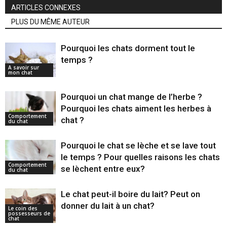
ARTICLES CONNEXES
PLUS DU MÊME AUTEUR
Pourquoi les chats dorment tout le
temps ?
A savoir sur
mon chat
Pourquoi un chat mange de l’herbe ?
Pourquoi les chats aiment les herbes à
Comportement
chat ?
du chat
Pourquoi le chat se lèche et se lave tout
le temps ? Pour quelles raisons les chats
Comportement
se lèchent entre eux?
du chat
Le chat peut-il boire du lait? Peut on
donner du lait à un chat?
Le coin des
possesseurs de
chat