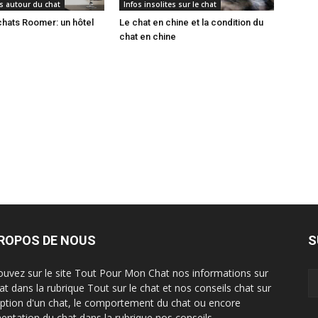
s autour du chat
Infos insolites sur le chat
chats Roomer: un hôtel
Le chat en chine et la condition du
chat en chine
PROPOS DE NOUS
S
ouvez sur le site Tout Pour Mon Chat nos informations sur
hat dans la rubrique Tout sur le chat et nos conseils chat sur
option d'un chat, le comportement du chat ou encore
imentation du chat dans la rubrique nos conseils.