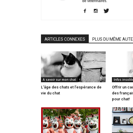
de vétérinaires.
ARTICLES CONNEXES
PLUS DU MÊME AUT
A savoir sur mon chat
Infos insolit
L’âge des chats et l’espérance de
Offrir un c
vie du chat
des françai
pour chat!