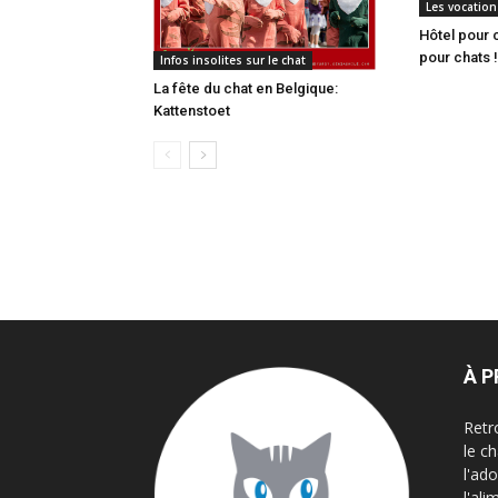
Les vocation
Hôtel pour 
pour chats !
Infos insolites sur le chat
La fête du chat en Belgique:
Kattenstoet
À 
Retr
le c
l'ad
l'al