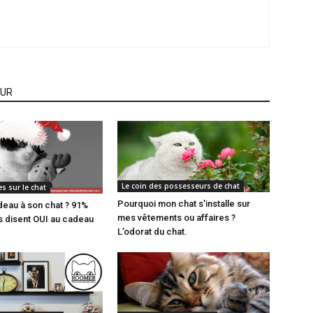
EUR
Le coin des possesseurs de chat
es sur le chat
Pourquoi mon chat s’installe sur
adeau à son chat ? 91%
mes vêtements ou affaires ?
s disent OUI au cadeau
L’odorat du chat.