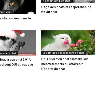
A savoir sur mon chat
L’âge des chats et l’espérance de
vie du chat
 mon chat
s chats voient dans le
Le coin des possesseurs de chat
es sur le chat
Pourquoi mon chat s’installe sur
adeau à son chat ? 91%
mes vêtements ou affaires ?
s disent OUI au cadeau
L’odorat du chat.