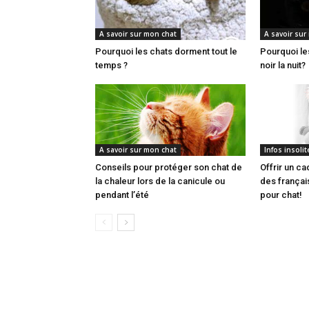
A savoir sur mon chat
A savoir sur
Pourquoi les chats dorment tout le
Pourquoi le
temps ?
noir la nuit?
A savoir sur mon chat
Infos insolit
Conseils pour protéger son chat de
Offrir un c
la chaleur lors de la canicule ou
des françai
pendant l’été
pour chat!