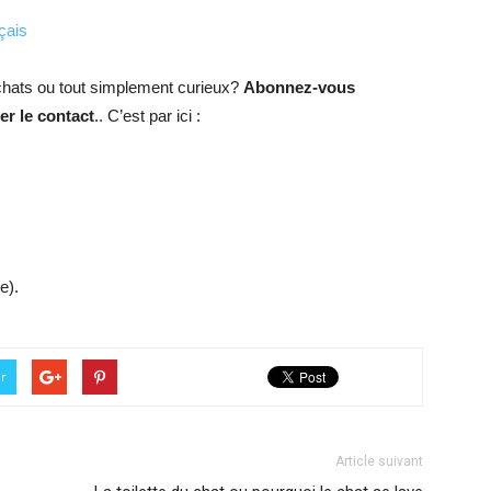
çais
hats ou tout simplement curieux?
Abonnez-vous
r le contact
.. C’est par ici :
e).
er
Article suivant