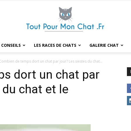
 CONSEILS
LES RACES DE CHATS
GALERIE CHAT
Tout
Combien de temps dort un chat par jour? Les siestes du chat...
s dort un chat par
 du chat et le
pour
mon