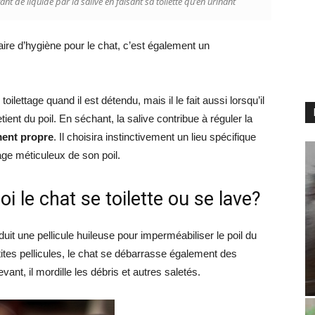
t de liquide par la salive en faisant sa toilette qu’en urinant
ire d’hygiène pour le chat, c’est également un
oilettage quand il est détendu, mais il le fait aussi lorsqu’il
etient du poil. En séchant, la salive contribue à réguler la
ment propre
. Il choisira instinctivement un lieu spécifique
yage méticuleux de son poil.
oi le chat se toilette ou se lave?
uit une pellicule huileuse pour imperméabiliser le poil du
tes pellicules, le chat se débarrasse également des
nt, il mordille les débris et autres saletés.