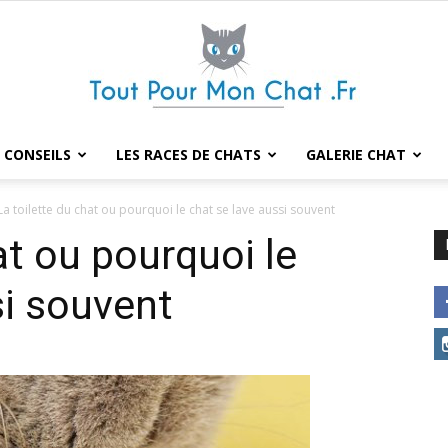
 CONSEILS
LES RACES DE CHATS
GALERIE CHAT
Tout
La toilette du chat ou pourquoi le chat se lave aussi souvent
at ou pourquoi le
si souvent
pour
mon