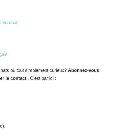
s du chat
çais
hats ou tout simplement curieux?
Abonnez-vous
r le contact
.. C’est par ici :
e).