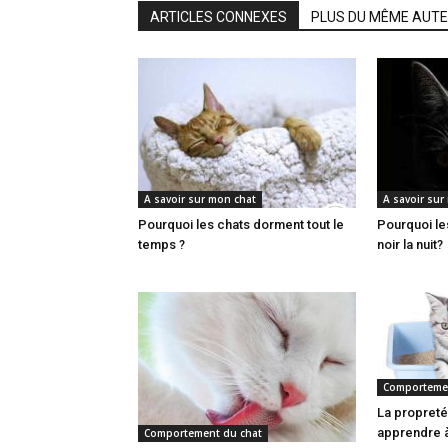
ARTICLES CONNEXES
PLUS DU MÊME AUT
A savoir sur mon chat
A savoir sur
Pourquoi les chats dorment tout le
Pourquoi le
temps ?
noir la nuit?
Comportemen
La propret
apprendre à
Comportement du chat