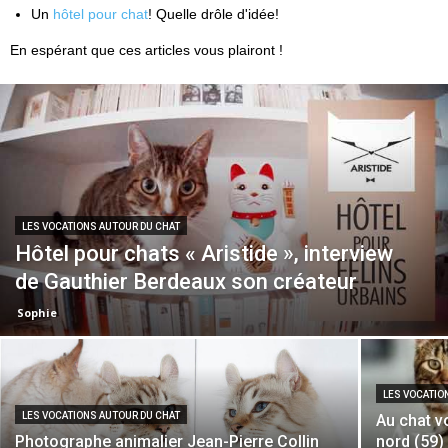
Un
hôtel pour chat
! Quelle drôle d'idée!
En espérant que ces articles vous plairont !
LES VOCATIONS AUTOUR DU CHAT
Hôtel pour chats « Aristide », interview
de Gauthier Berdeaux son créateur
Sophie
LES VOCATIO
LES VOCATIONS AUTOUR DU CHAT
Au chat vo
Photographe animalier Jean-Pierre Collin
nord (59) 