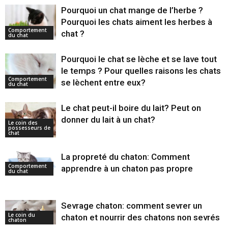
Pourquoi un chat mange de l’herbe ?
Pourquoi les chats aiment les herbes à
Comportement
chat ?
du chat
Pourquoi le chat se lèche et se lave tout
le temps ? Pour quelles raisons les chats
Comportement
se lèchent entre eux?
du chat
Le chat peut-il boire du lait? Peut on
donner du lait à un chat?
Le coin des
possesseurs de
chat
La propreté du chaton: Comment
Comportement
apprendre à un chaton pas propre
du chat
Sevrage chaton: comment sevrer un
Le coin du
chaton et nourrir des chatons non sevrés
chaton